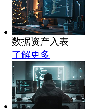
数据资产入表
了解更多