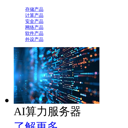
存储产品
计算产品
安全产品
网络产品
软件产品
外设产品
AI算力服务器
了解更多