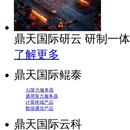
鼎天国际研云 研制一
了解更多
鼎天国际鲲泰
AI算力服务器
通用算力服务器
计算终端产品
数据通信产品
鼎天国际云科