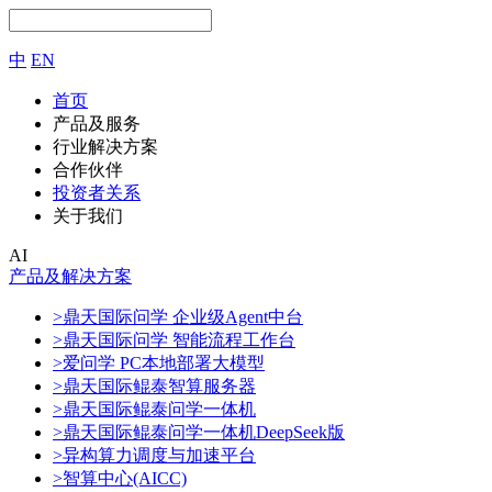
中
EN
首页
产品及服务
行业解决方案
合作伙伴
投资者关系
关于我们
AI
产品及解决方案
>鼎天国际问学 企业级Agent中台
>鼎天国际问学 智能流程工作台
>爱问学 PC本地部署大模型
>鼎天国际鲲泰智算服务器
>鼎天国际鲲泰问学一体机
>鼎天国际鲲泰问学一体机DeepSeek版
>异构算力调度与加速平台
>智算中心(AICC)