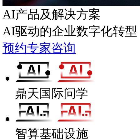
AI产品及解决方案
AI驱动的企业数字化转型
预约专家咨询
鼎天国际问学
智算基础设施