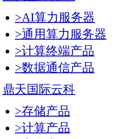
>AI算力服务器
>通用算力服务器
>计算终端产品
>数据通信产品
鼎天国际云科
>存储产品
>计算产品