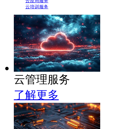
云应用服务
云培训服务
云管理服务
了解更多