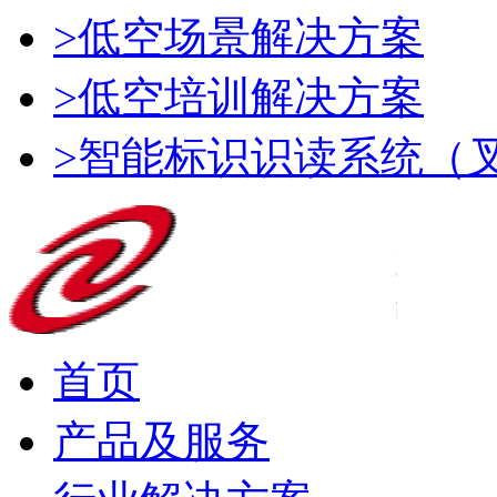
>低空场景解决方案
>低空培训解决方案
>智能标识识读系统（
首页
产品及服务